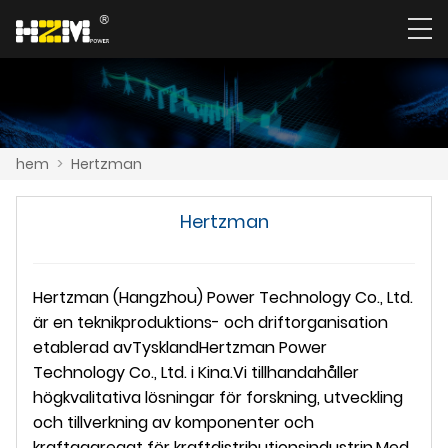
hem
>
Hertzman
Hertzman
H
ertz
man (Hangzhou) Power Technology Co., Ltd.
är en teknikproduktions- och driftorganisation
etablerad av
Tyskland
H
ertz
man Power
Technology Co., Ltd. i Kina
.
Vi tillhandahåller
högkvalitativa lösningar för forskning, utveckling
och tillverkning av komponenter och
kraftaggregat för kraftdistributionsindustrin.
Med